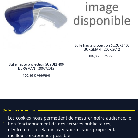
Bulle haute protection SUZUKI 400
BURGMAN - 2007/2012
106,86 €
125,72 €
Bulle haute protection SUZUKI 400
BURGMAN - 2007/2012
106,86 €
125,72 €
Informations
Les cookies nous permettent de mesurer notre audience, le
Contact
bon fonctionnement de nos services publicitaires,
d'entretenir la relation avec vous et vous proposer la
Réseaux sociaux
meilleure expérience possible.