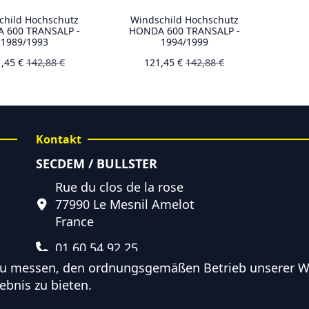
child Hochschutz
Windschild Hochschutz
 600 TRANSALP -
HONDA 600 TRANSALP -
1989/1993
1994/1999
1,45 €
142,88 €
121,45 €
142,88 €
Kontakt
SECDEM / BULLSTER
Rue du clos de la rose
77990 Le Mesnil Amelot
France
01 60 54 92 25
zu messen, den ordnungsgemäßen Betrieb unserer We
info@secdem.fr
ebnis zu bieten.