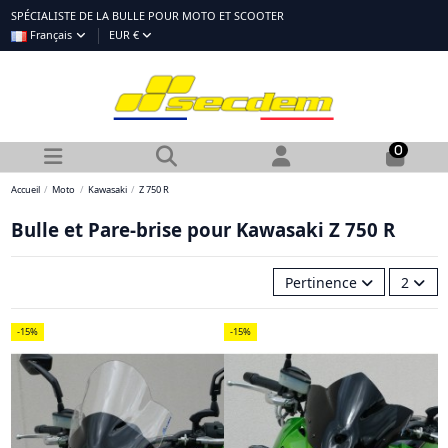
SPÉCIALISTE DE LA BULLE POUR MOTO ET SCOOTER
Français
EUR €
0
Accueil
Moto
Kawasaki
Z 750 R
Bulle et Pare-brise pour Kawasaki Z 750 R
Pertinence
2
-15%
-15%