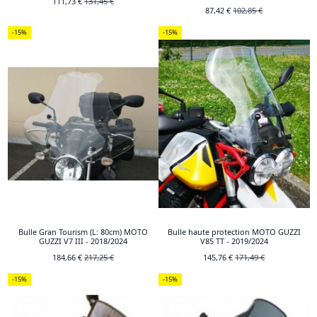
111,73 €
131,45 €
87,42 €
102,85 €
-15%
-15%
Bulle Gran Tourism (L: 80cm) MOTO
Bulle haute protection MOTO GUZZI
GUZZI V7 III - 2018/2024
V85 TT - 2019/2024
184,66 €
217,25 €
145,76 €
171,49 €
-15%
-15%