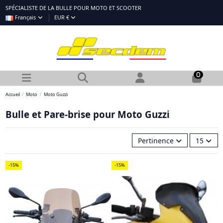
SPÉCIALISTE DE LA BULLE POUR MOTO ET SCOOTER
Français
EUR €
0
Accueil
Moto
Moto Guzzi
Bulle et Pare-brise pour Moto Guzzi
Pertinence
15
-15%
-15%