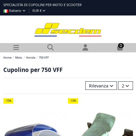
SPECIALISTA DI CUPOLINI PER MOTO E SCOOTER
Italiano
EUR €
0
Home
Moto
Honda
750 VFF
Cupolino per 750 VFF
Rilevanza
2
-15%
-15%