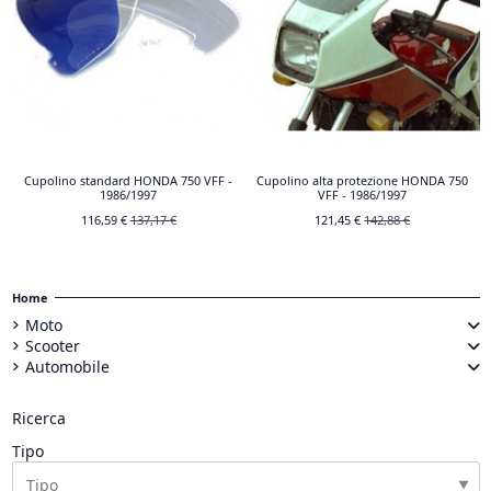
Cupolino standard HONDA 750 VFF -
Cupolino alta protezione HONDA 750
1986/1997
VFF - 1986/1997
116,59 €
137,17 €
121,45 €
142,88 €
Home
Moto
Scooter
Automobile
Ricerca
Tipo
▼