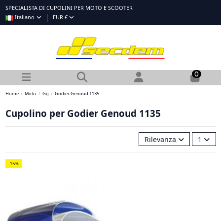
SPECIALISTA DI CUPOLINI PER MOTO E SCOOTER
Italiano
EUR €
0
Home
Moto
Gg
Godier Genoud 1135
Cupolino per Godier Genoud 1135
Rilevanza
1
-15%