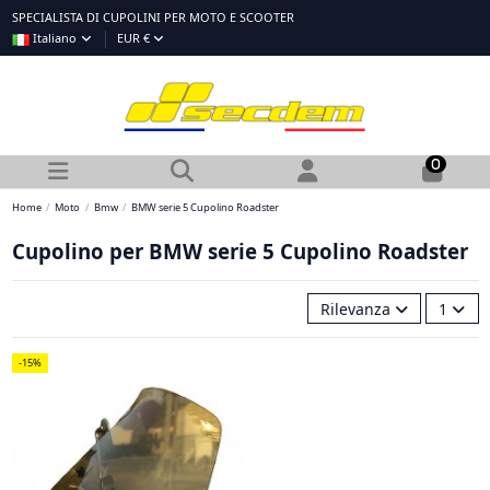
SPECIALISTA DI CUPOLINI PER MOTO E SCOOTER
Italiano
EUR €
0
Home
Moto
Bmw
BMW serie 5 Cupolino Roadster
Cupolino per BMW serie 5 Cupolino Roadster
Rilevanza
1
-15%