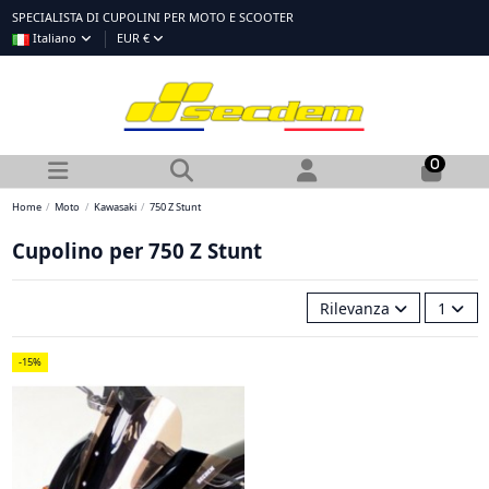
SPECIALISTA DI CUPOLINI PER MOTO E SCOOTER
Italiano
EUR €
0
Home
Moto
Kawasaki
750 Z Stunt
Cupolino per 750 Z Stunt
Rilevanza
1
-15%