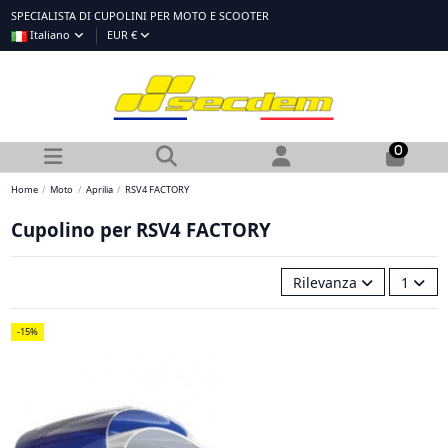
SPECIALISTA DI CUPOLINI PER MOTO E SCOOTER
Italiano
EUR €
0
Home
Moto
Aprilia
RSV4 FACTORY
Cupolino per RSV4 FACTORY
Rilevanza
1
-15%